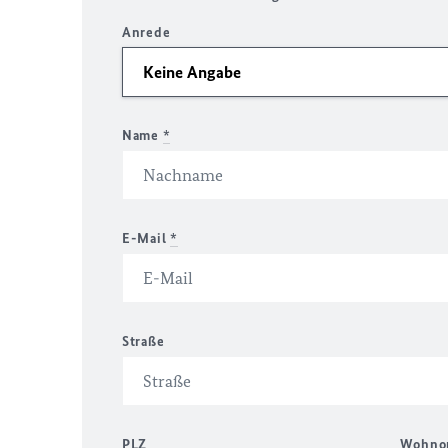
Anrede
Name
*
E-Mail
*
Straße
PLZ
Wohno