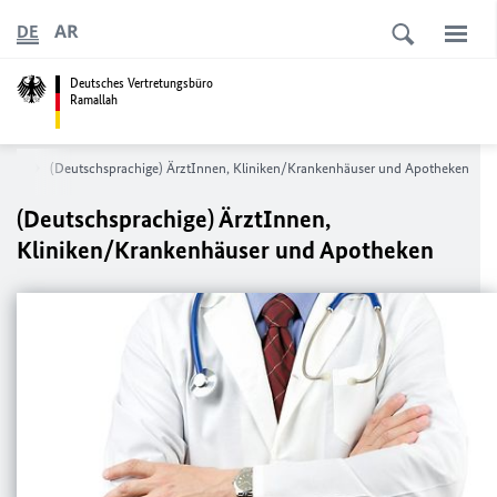
AR
DE
Deutsches Vertretungsbüro
Ramallah
vice
(Deutschsprachige) ÄrztInnen, Kliniken/Krankenhäuser und Apotheken
(Deutschsprachige) ÄrztInnen,
Kliniken/Krankenhäuser und Apotheken