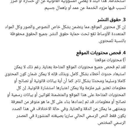
استخدامه. هذا البند لا يقصي المسؤولية القانونية عن أي خسارة أو ضرر
تسبب فيها مزود الخدمة عن عمد أو بإهمال جسيم.
3
حقوق النشر
.
إن كل محتوى الموقع، مما يتضمن بشكل خاص النصوص والصور وكل المواد
المتعددة الأوساط تقع تحت حماية حقوق النشر. جميع الحقوق محفوظة
بالنسبة للمحتوى.
4
فحص محتويات الموقع
.
أ) محتويات موقعنا
لقد تم فحص جميع محتويات الموقع المتاحة بعناية. رغم ذلك لا يمكن
استبعاد حدوث أخطاء بشكل كامل. وبذلك فإنه لا يمكن ضمان كون المحتوى
كاملا وسليما ومحدثا بشكل تام. كما أن أية بيانات قانونية أو نصائح أو
معلومات تعتبر غير ملزمة ولا يمكن اعتبارها استشارة قانونية. إن كل
المحتويات المتاحة على هذا الموقع والمتضمنة لقوانين أو بيانات رسمية أو
نصائح أو معلومات، قد تم إعدادها بناء على كل ما هو متوفر من المعرفة
وبمنتهى ما يمكن من الدقة والعناية. وفي حالة الاختلاف في هذا الصدد
يكون فقط النص الرسمي الحالي ساريا بصيغته المنشورة في المصدر
الرسمي المختص.