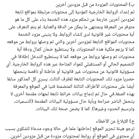
ب) المحتويات المزودة من قبل مزودين آخرين
تم إعداد الروابط الخارجية المؤدية إلى محتويات مرتبطة بمواقع تابعة
لمزودين آخرين خارجة عن تحكم مزود هذه الخدمة بناء على كل ما هو
متوفر من المعرفة وبمنتهى ما يمكن من الدقة والعناية. لم يتم التعرف على
أية محتويات غير قانونية لدى إنشاء الروابط. ولا يتبنى مزود الخدمة
محتويات المواقع التابعة لمزودين آخرين والتي تم وصلها بروابط من موقعه
كما لا يزعم ملكية هذه المحتويات. ولا يستطيع ضمان كمال ودقة أية
محتويات تم وصلها بروابط من موقعه كما لا يستطيع التدخل إطلاقا في
التصميم الحالي أو المستقبلي للمواد المتاحة عبر هذه الروابط الخارجية. أي
مسؤولية قانونية عن محتويات غير قانونية أو خاطئة أو ناقصة يتحملها
حصريا مزود تلك المحتويات التابعة للطرف الثالث. يسري كل المذكور سابقا
أيضا على محتويات الأطراف الثالثة المتضمنة فنيا في الموقع والمعرفة
بهذه الصفة.في حال تم إدماج بيانات خرائط تابعة لجهات مقدمة أخرى، لا
يتحمل الناشر صراحة وبأية حال مسؤولية البيانات المقدمة (التسميات،
وترسيم الحدود وغيرها). كما لا يضمن صحة تلك البيانات.
ج) الإبلاغ عن الأخطاء
ترجو هيئة تحرير الموقع إحاطتها علما في حالة وجود مدعاة للشكوى بسبب
أي محتوى في الموقع أو روابط لمحتويات مزودة من قبل مزودين آخرين.